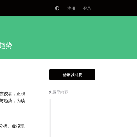
注册
登录
趋势
登录以回复
最早内容
佼佼者，正积
与趋势，为读
分析、虚拟现