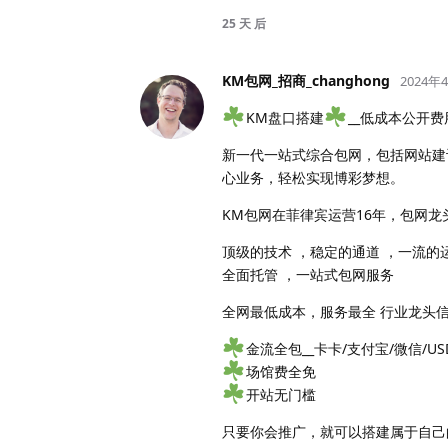
25 天
后
KM包网_招商_changhong
2024年
KM盘口搭建
__低成本公开费
新一代一站式综合包网，包括网站建
心业务，轻松实现博彩梦想。
KM包网在菲律宾运营16年，包网
顶级的技术 ，稳定的通道 ，一流的
全面托管 ，一站式包网服务
全网最低成本，服务最全 行业龙头
金流全包__卡卡/支付宝/微信/US
场馆费全免
开站无门槛
只要你会推广，就可以搭建属于自己