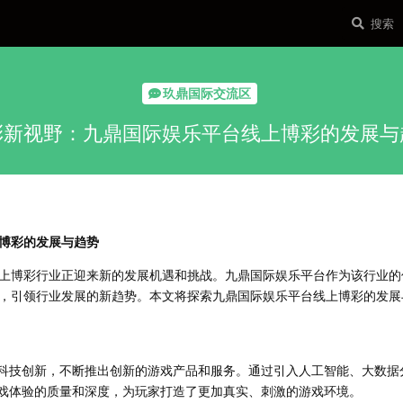
玖鼎国际交流区
彩新视野：九鼎国际娱乐平台线上博彩的发展与
博彩的发展与趋势
上博彩行业正迎来新的发展机遇和挑战。九鼎国际娱乐平台作为该行业的
，引领行业发展的新趋势。本文将探索九鼎国际娱乐平台线上博彩的发展
科技创新，不断推出创新的游戏产品和服务。通过引入人工智能、大数据
戏体验的质量和深度，为玩家打造了更加真实、刺激的游戏环境。