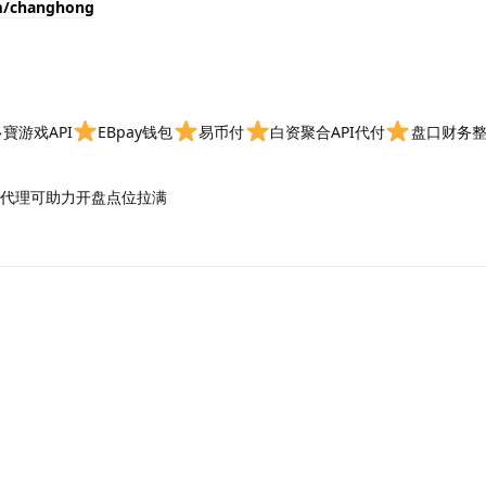
m/changhong
多寶游戏API
EBpay钱包
易币付
白资聚合API代付
盘口财务
力代理可助力开盘点位拉满