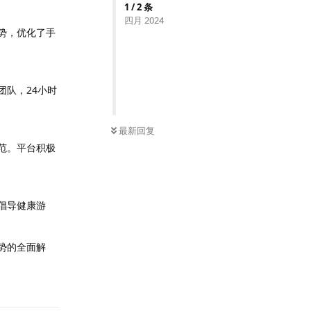
1
/
2
条
四月 2024
势，优化了手
队，24小时
最新回复
范。平台积极
倡导健康游
势的全面解
回复