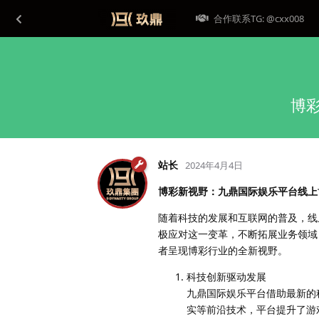
合作联系TG: @cxx008
博
站长
2024年4月4日
博彩新视野：九鼎国际娱乐平台线上
随着科技的发展和互联网的普及，线
极应对这一变革，不断拓展业务领域
者呈现博彩行业的全新视野。
科技创新驱动发展
九鼎国际娱乐平台借助最新的
实等前沿技术，平台提升了游