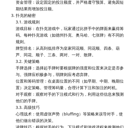
资金管理：设定固定的投注额度，并严格遵守预算。避免因短
期结果而增加投注额。
扑克的秘密
3.1. 游戏规则
游戏目标：在扑克游戏中，玩家通过比拼手中的牌面来赢得筹
码。每种扑克游戏（如德州扑克、奥马哈、七张牌）有不同的
规则。
牌型排名：从高到低排序为皇家同花顺、同花顺、四条、葫
芦、同花、顺子、三条、两对、一对、散牌。
3.2. 关键策略
手牌选择：选择起手牌时要根据牌的强度和位置来决定是否参
与。强牌应积极参与，弱牌则应考虑弃牌。
位置和筹码管理：在桌面位置的不同（如早期、中期、晚期位
置）决定策略。管理筹码量，合理计算下注和加注的时机。
对手观察：观察对手的下注模式和行为，利用这些信息来预测
他们的手牌。
3.3. 高级技巧
心理战术：使用虚张声势（bluffing）等策略来误导对手，使
他们做出错误的决策。
读牌技巧：根据对手的行为、下注模式和游戏进程来推测他们