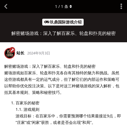
1
/
1
条
玖鼎国际游戏介绍
解密赌场游戏：深入了解百家乐、轮盘和扑克的秘密
站长
2024年9月3日
解密赌场游戏：深入了解百家乐、轮盘和扑克的秘密
赌场游戏如百家乐、轮盘和扑克各自有其独特的魅力和挑战。虽然
这些游戏都具有一定的运气成分，但了解它们的内部运作和策略可
以帮助你优化投注决策。以下是对这三种赌场游戏的深入解析，包
括其基本规则、策略和秘密技巧。
百家乐的秘密
1.1. 游戏规则
游戏目标：在百家乐中，你需要预测哪个结果最接近9点，即
“庄家”或“闲家”获胜，或者是否会出现“和局”。