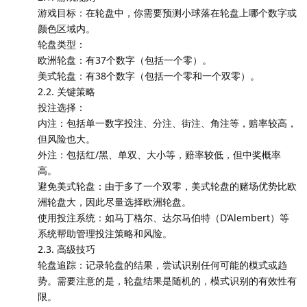
游戏目标：在轮盘中，你需要预测小球落在轮盘上哪个数字或
颜色区域内。
轮盘类型：
欧洲轮盘：有37个数字（包括一个零）。
美式轮盘：有38个数字（包括一个零和一个双零）。
2.2. 关键策略
投注选择：
内注：包括单一数字投注、分注、街注、角注等，赔率较高，
但风险也大。
外注：包括红/黑、单双、大小等，赔率较低，但中奖概率
高。
避免美式轮盘：由于多了一个双零，美式轮盘的赌场优势比欧
洲轮盘大，因此尽量选择欧洲轮盘。
使用投注系统：如马丁格尔、达尔马伯特（D’Alembert）等
系统帮助管理投注策略和风险。
2.3. 高级技巧
轮盘追踪：记录轮盘的结果，尝试识别任何可能的模式或趋
势。需要注意的是，轮盘结果是随机的，模式识别的有效性有
限。