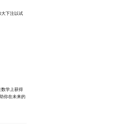
加大下注以试
在数学上获得
助你在未来的
回复