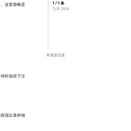
1
/
1
条
）。这套策略是
九月 2024
最新回复
定何时加倍下注
能表现出某种倾