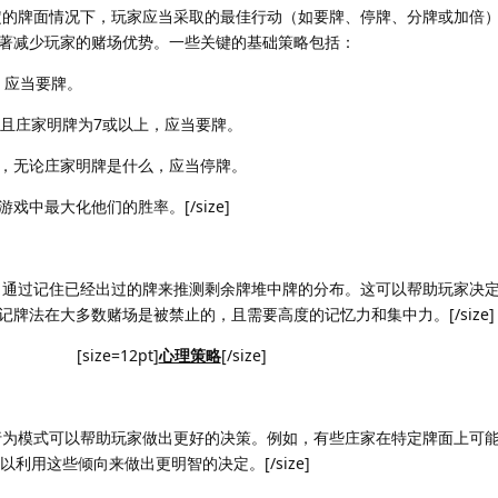
在任何特定的牌面情况下，玩家应当采取的最佳行动（如要牌、停牌、分牌或加倍
著减少玩家的赌场优势。一些关键的基础策略包括：
，应当要牌。
，且庄家明牌为7或以上，应当要牌。
高，无论庄家明牌是什么，应当停牌。
中最大化他们的胜率。[/size]
高级技巧，通过记住已经出过的牌来推测剩余牌堆中牌的分布。这可以帮助玩家决
牌法在大多数赌场是被禁止的，且需要高度的记忆力和集中力。[/size]
[size=12pt]
心理策略
[/size]
理状态和行为模式可以帮助玩家做出更好的决策。例如，有些庄家在特定牌面上可
利用这些倾向来做出更明智的决定。[/size]