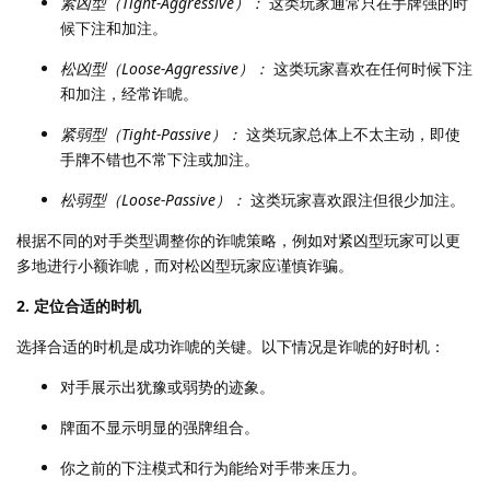
紧凶型（Tight-Aggressive）：
这类玩家通常只在手牌强的时
候下注和加注。
松凶型（Loose-Aggressive）：
这类玩家喜欢在任何时候下注
和加注，经常诈唬。
紧弱型（Tight-Passive）：
这类玩家总体上不太主动，即使
手牌不错也不常下注或加注。
松弱型（Loose-Passive）：
这类玩家喜欢跟注但很少加注。
根据不同的对手类型调整你的诈唬策略，例如对紧凶型玩家可以更
多地进行小额诈唬，而对松凶型玩家应谨慎诈骗。
2. 定位合适的时机
选择合适的时机是成功诈唬的关键。以下情况是诈唬的好时机：
对手展示出犹豫或弱势的迹象。
牌面不显示明显的强牌组合。
你之前的下注模式和行为能给对手带来压力。