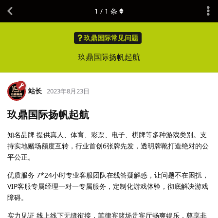
1
/
1
条
玖鼎国际常见问题
玖鼎国际扬帆起航
站长
2023年8月23日
玖鼎国际扬帆起航
知名品牌 提供真人、体育、彩票、电子、棋牌等多种游戏类别。支
持实地赌场额度互转，行业首创6张牌先发，透明牌靴打造绝对的公
平公正。
优质服务 7*24小时专业客服团队在线答疑解惑，让问题不在困扰，
VIP客服专属经理一对一专属服务，定制化游戏体验，彻底解决游戏
障碍。
实力见证 线上线下无缝衔接，菲律宾赌场贵宾厅畅爽娱乐，尊享非