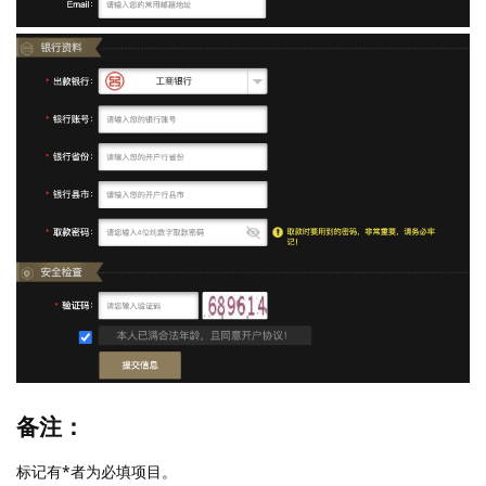
备注：
标记有*者为必填项目。