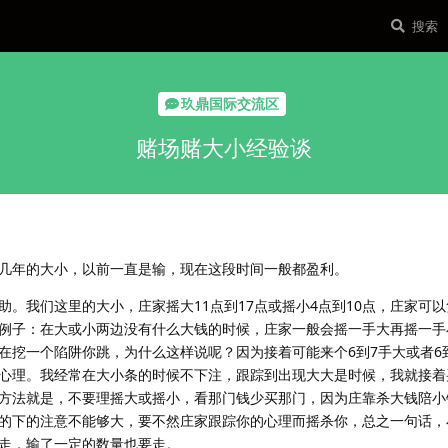
玖鼎国际交流区
赌场赌大小经验谈
几年的大小，以前一直是输，现在这段时间一般都盈利。
。我们这里的大小，庄家摇大11点到17点或摇小4点到10点，庄家可
例子：在大或小两边没有什么大钱的时候，庄家一般会摇一手大再摇一手
在挖一个陷阱你跳，为什么这样说呢？因为接着可能来个6到7手大或者6
心理。我经常在大小条的时候不下注，跟踪到出现大大是时候，我就接着
种方法就是，不要理摇大或摇小，看那门钱少买那门，因为庄靠杀大钱陪小
的下的注意不能够大，要不然庄家跟踪你的心理而摇杀你，总之一句话，
走，输了一定的数量也要走。