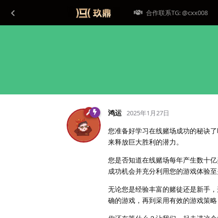
合作联系TG: @cxx008
鸿运
2025年1月27日
您准备好学习在线赌场成功的秘诀了
来释放巨大胜利的潜力。
您是否知道在线赌场每年产生数十亿
成功机会并充分利用您的游戏体验至
无论您是经验丰富的赌徒还是新手，
确的游戏，再到采用有效的游戏策略