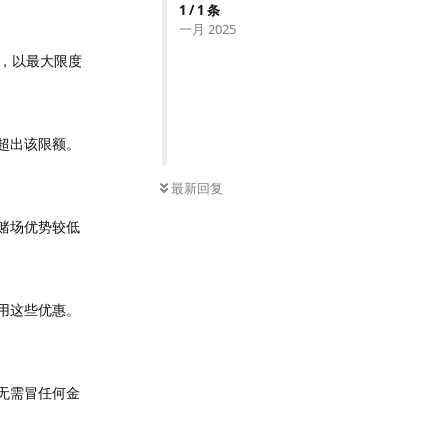
1
/
1
条
一月 2025
，以最大限度
超出该限额。
最新回复
赌场优势较低
用这些优惠。
无需冒任何金