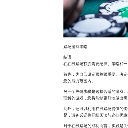
赌场游戏策略
结语
在在线赌场获胜需要纪律、策略和一
首先，为自己设定预算很重要。决定
您的能力范围内。
另一个关键步骤是选择合适的游戏。
理解的游戏，您将能够更好地做出明
此外，还可以利用在线赌场提供的奖
是，请务必记住仔细阅读与这些优惠
对于在线赌场的成功而言，实践是关