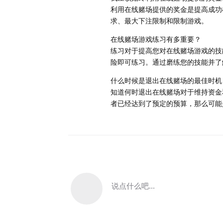
利用在线赌场提供的奖金是提高成功
求、最大下注限制和限制游戏。
在线赌场游戏练习有多重要？
练习对于提高您对在线赌场游戏的技
险即可练习。通过磨练您的技能并了
什么时候是退出在线赌场的最佳时机
知道何时退出在线赌场对于维持资金
者已经达到了预定的预算，那么可能
说点什么吧...