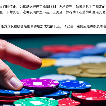
道何时停止。为每场比赛设定输赢限制并严格遵守。如果您达到了预定的
息一下并兑现。这可以确保您不会失去奖金，并有助于在赌博和生活其他
有能力驾驭在线赌场世界并增加成功的机会。请记住，赌博应始终以负责