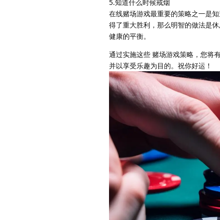
5.知道什么时候戒烟
在线赌场游戏最重要的策略之一是知
得了重大胜利，那么明智的做法是休
健康的平衡。
通过实施这些 赌场游戏策略，您将
并以享受乐趣为目的。祝你好运！