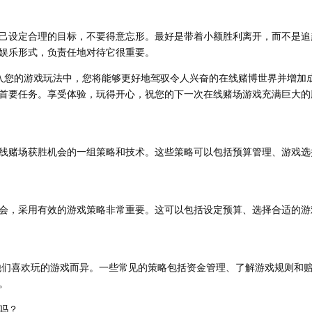
己设定合理的目标，不要得意忘形。最好是带着小额胜利离开，而不是追
娱乐形式，负责任地对待它很重要。
融入您的游戏玩法中，您将能够更好地驾驭令人兴奋的在线赌博世界并增加
首要任务。享受体验，玩得开心，祝您的下一次在线赌场游戏充满巨大的
线赌场获胜机会的一组策略和技术。这些策略可以包括预算管理、游戏选
会，采用有效的游戏策略非常重要。这可以包括设定预算、选择合适的游
他们喜欢玩的游戏而异。一些常见的策略包括资金管理、了解游戏规则和
。
吗？