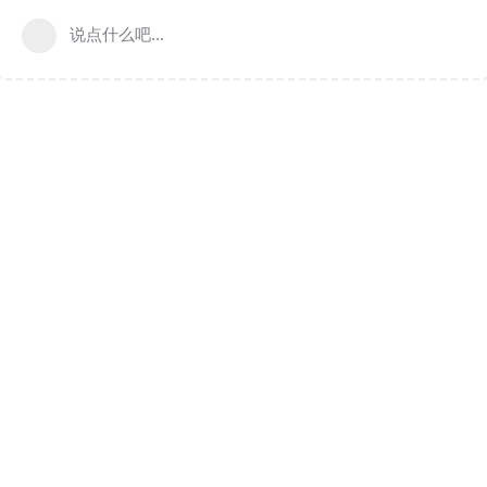
说点什么吧...