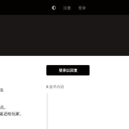
注册
登录
登录以回复
最早内容
法
注点。
返还给玩家。