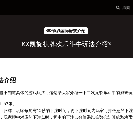
玖鼎国际游戏介绍
KX凯旋棋牌欢乐斗牛玩法介绍*
法介绍
也不知道具体的游戏玩法，这边给大家介绍一下二次元欢乐斗牛的游戏玩
计52张。
五张牌，玩家每局有15秒的下注时间，再下注时间内玩家可押任意的下
，玩家押中对应的下注点时，押中的下注点分值乘以倍数会结算成游戏币