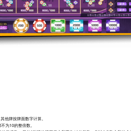
0，其他牌按牌面数字计算。
都不为10的整倍数。