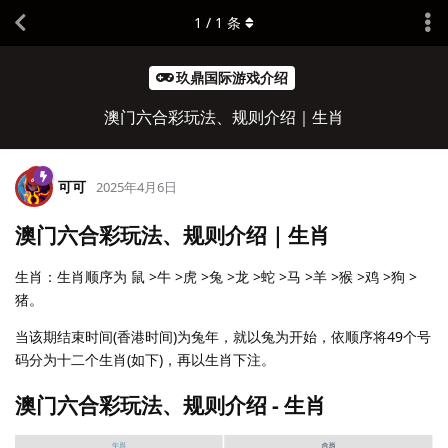
1
/
1
条
玖鼎国际游戏介绍
澳门六合彩玩法、规则介绍｜生肖
可可
2025年4月6日
澳门六合彩玩法、规则介绍｜生肖
生肖：生肖顺序为 鼠 >牛 >虎 >兔 >龙 >蛇 >马 >羊 >猴 >鸡 >狗 >
猪。
当该期结束时间(香港时间)为兔年，就以兔为开始，依顺序将49个号
码分为十二个生肖(如下)，再以生肖下注。
澳门六合彩玩法、规则介绍 - 生肖