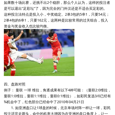
如果数十场比赛，还挑不出2个稳胆，那么个人认为，这样的投注者
是可以退出“足彩坛”了，因为完全的门外汉还是不适合买足彩的。
这种投注法特点是投入小，中奖稳定。2单3包的5串1，只要54元；
2单4包的6串1，只要162元，这两种是比较常用的过关组合，投入
资金与奖金收入也比较均衡。
四、盘路对照
例子： 曼联 一球 维拉，角逐成果有以下4种可能：（曼联2:0维拉，
曼联1:0维拉，曼联1:1维拉，曼联0:1维拉），如彩民复选3/0已经有
¾机会中了，红色部分已经命中了2010年04月21日
1. 如亚洲盘口让1球盘的时候，北京单场对阵一样让一球，彩民
投注适宜走两头，命中的机率大增因为在亚洲的盘口角度上，让一