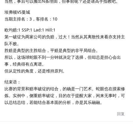
当然，事后可以搬出N条理由，但事前呢？还是请高手指教吧。
埃弗顿VS曼城
当期主排名：3，客排名：10
欧均赔:1 SSP:1 Lad:1 Hill:1
第一破绽为两家公司的负赔，过大！当然从其离散性来看亦支持主
队不败。
胜赔是典型的主胜组合，平赔是典型的非平局组合。
所以，这场球蛇眼不到一分钟就决定了选择，但却总是担心会出
事，经典得有点离谱。
但从定性的角度，还是维持原判。
结束语：
比赛的背景和赔率破绽的结合，的确是一门艺术。蛇眼也在摸索修
炼。实例中，侧重赔率破绽，目的在于提醒大家，闲来无事时，可
以总结总结，若能结合基本面的分析，亦是其乐融融。
回复