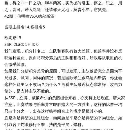
幽，得之非一日之功。聊举两案，实为抛砖引玉，察之、思之、用
之，皆可。若入迷途，还请怨天尤地，莫责小弟，窃笑先。
42期：伯明翰VS米德尔斯堡
当期主排名14,客排名5
欧均赔: 5
SSP: 2Lad: 5Hill: 0
我们发现，积分排名上，主队和客队有较大差距，但赔率并没有反
映这种差距，反而将积分落后的主队稍稍看好，所以客队取胜的机
会微乎其微。
如果我们分析积分差异的原因，可以发现，主队落后完全是因为平
局过多。试问，同样的情况，若是国际米兰跟乌迪内斯搞，你还会
这样怀疑主队不败吗？为什么？再看主队最近状态非常好，攻击力
复苏，是支持主队不败的。
从SSP，立博，威廉希尔的负赔组合来看，亦支持上述观点。请大家
注意，比赛结果与赔率异常即胜赔大的一方胜出，这样的比赛平均
只占十分之一，出在这样赔率组合上的概率是极其小的。
胜赔则是典型的主胜组合，而问题是平赔亦是典型的平局组合。如
何取舍？蛇眼修行不够，搏的是平局，错聊。