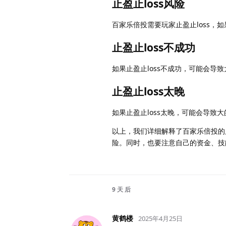
止盈止loss风险
百家乐倍投需要玩家止盈止loss，如
止盈止loss不成功
如果止盈止loss不成功，可能会导
止盈止loss太晚
如果止盈止loss太晚，可能会导致
以上，我们详细解释了百家乐倍投的
险。同时，也要注意自己的资金、技
9 天
后
黄鹤楼
2025年4月25日