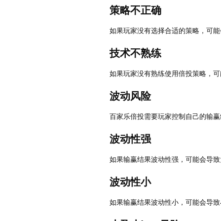
策略不正确
如果玩家没有选择合适的策略，可能
技术不熟练
如果玩家没有熟练使用倍投策略，可
波动风险
百家乐倍投需要玩家控制自己的输赢
波动性强
如果输赢结果波动性强，可能会导致
波动性小
如果输赢结果波动性小，可能会导致