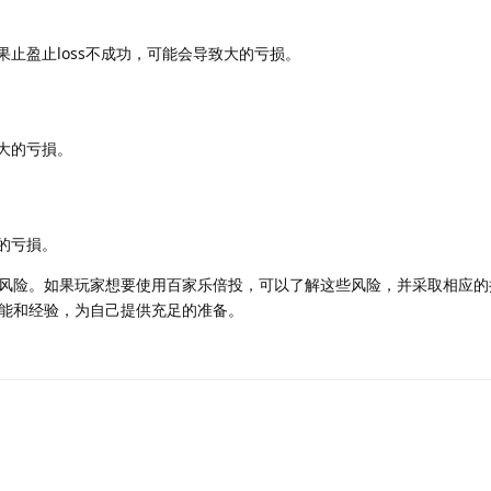
果止盈止loss不成功，可能会导致大的亏损。
致大的亏損。
大的亏損。
风险。如果玩家想要使用百家乐倍投，可以了解这些风险，并采取相应的
能和经验，为自己提供充足的准备。