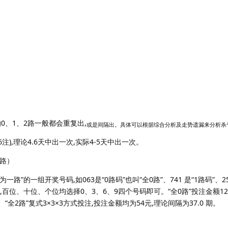
0、1、2路一般都会重复出,
或是间隔出。具体可以根据综合分析及走势遗漏来分析杀
6注),理论4.6天中出一次,实际4-5天中出一次。
2路）
路”的一组开奖号码,如063是“0路码”也叫“全0路”、741 是“1路码”、25
注,百位、十位、个位均选择0、3、6、9四个号码即可。“全0路”投注金额12
”、“全2路”复式3×3×3方式投注,投注金额均为54元,理论间隔为37.0 期。