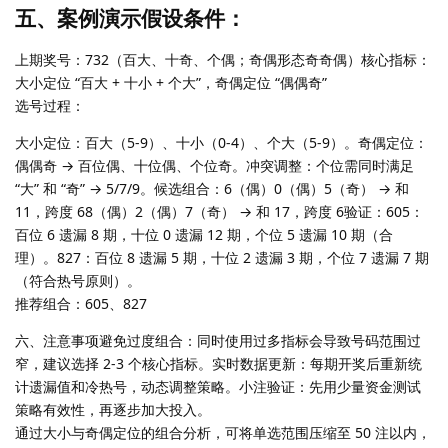
五、案例演示假设条件：
上期奖号：732（百大、十奇、个偶；奇偶形态奇奇偶）核心指标：
大小定位 “百大 + 十小 + 个大”，奇偶定位 “偶偶奇”
选号过程：
大小定位：百大（5-9）、十小（0-4）、个大（5-9）。奇偶定位：
偶偶奇 → 百位偶、十位偶、个位奇。冲突调整：个位需同时满足
“大” 和 “奇” → 5/7/9。候选组合：6（偶）0（偶）5（奇） → 和
11，跨度 68（偶）2（偶）7（奇） → 和 17，跨度 6验证：605：
百位 6 遗漏 8 期，十位 0 遗漏 12 期，个位 5 遗漏 10 期（合
理）。827：百位 8 遗漏 5 期，十位 2 遗漏 3 期，个位 7 遗漏 7 期
（符合热号原则）。
推荐组合：605、827
六、注意事项避免过度组合：同时使用过多指标会导致号码范围过
窄，建议选择 2-3 个核心指标。实时数据更新：每期开奖后重新统
计遗漏值和冷热号，动态调整策略。小注验证：先用少量资金测试
策略有效性，再逐步加大投入。
通过大小与奇偶定位的组合分析，可将单选范围压缩至 50 注以内，