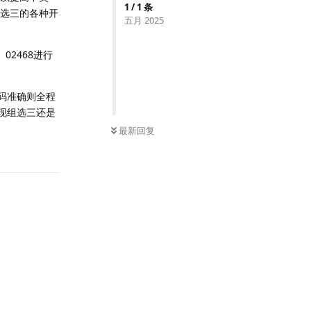
1
/
1
条
组选三的各种开
五月 2025
02468进行
码准确则全程
现组选三还是
最新回复
回复