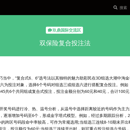
玖鼎国际交流区
双保险复合投注法
巧当中，“复合式6、6”选号法以其独特的魅力助彩民在3D组选大潮中淘
选六为投注对象，选择6个号码对组选三或组选六进行搭配复合投注。例如
12345共6个共同组成复合式投注，投注金额分别为60元和40元，合计100
开奖号码进行冷、热、温号分析，从温号中选择距离较近的号码作为主力
逐渐增加号码至6个，形成金字塔式模型。例如，经过多期跟踪分析，23
到小的跨区号码段命中率较高，可作为常规选用;当组选三连续8-10期未开
”组合投注，投注额仅为60元;当组选三连续开出时，则可重点投注组选六号码