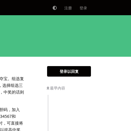
注册
登录
登录以回复
金夺宝。组选复
，选择组选三
最早内容
元，中奖的话则
胆码，加入
4567和
出时，可直接将
，以提高中奖