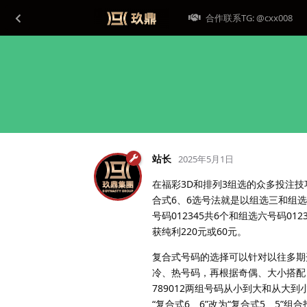
合作联系TG: @cxx008
站长
2025年5月1日
在福彩3D和排列3组选的众多投注技
合式6、6选号法就是以组选三和组
号码012345共6个和组选六号码0
获纯利220元或60元。
复合式号码的选择可以针对以往多期
冷、热号码，再根据奇偶、大小搭配，
789012两组号码从小到大和从大
“复合式6、6”改为“复合式5、5