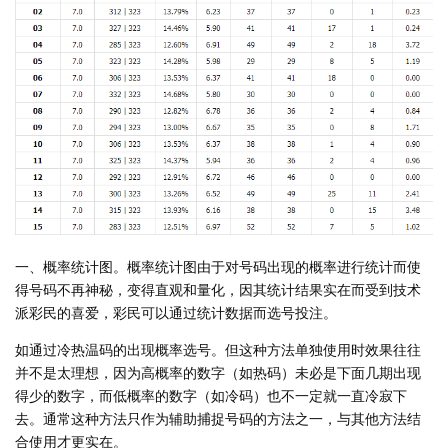
一、概率统计图。概率统计图由于对号码出现的概率进行统计而使
得号码不再神秘，变得直观和量化，因其统计结果实在而受到技术
派彩民的喜爱，彩民可以通过统计数据而选号投注。
如通过冷热温码的出现概率选号。但这种方法单独使用时效果往往
并不是太理想，因为高概率的数字（如热码）未必是下面几期出现
得少的数字，而低概率的数字（如冷码）也不一定就一直冷寂下
去。通常这种方法只作为辅助捕捉号码的方法之一，与其他方法结
合使用才更实在。