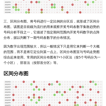
三、区间分布图。将号码进行一定比例的分区后，就形成了区间分
布图。该图是目前颇为流行的用来观察开奖号码各数字集散趋势的
号码分析手段之一，它描述了指定期间范围内开奖号码数字的点阵
分布，据以判断下一期号码各数字的分布情况。
因为数字出现范围较大，所以一般情况下只是用它来判断一个大概
的范围，而不是将它定位到某一点上。区间分布图宜与号码走势图
综合起来使用。常用的区间分布图有7+1小区法（按5个号码分为一
个小区）、部首法（按部首分区）等。
区间分布图