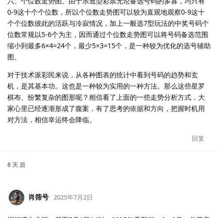
六、个位数走势图。由于乐透型彩票无论备选号码的多寡，均只有
0-9这十个个位数，所以个位数走势图可以较为直观地观察0-9这十
个个位数彼此的活跃与冷寂情况，加上一般选7型玩法的中奖号码个
位数常规以5-6个为主，因而通过个位数走势图可以将号码备选范围
缩小到最多6×4=24个，最少5×3=15个，是一种较为优化的选号辅助
图。
对于技术派彩民来说，从各种图表的统计中看到号码的趋势和玄
机，是其基本功。这也是一种较为实用的一种方法。那么这些星罗
棋布、纷繁复杂的图形呢？相信看了上面的一些走势分析方式，大
家心里已经逐渐形成了腹案，有了思考的依据和方向，把握时机用
对方法，相信幸运终会降临。
回复
8 天
后
肖筛号
2025年7月2日