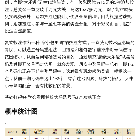
例，当期“大乐透”诞生10注头奖，有一位彩民凭借15元的5注追加投
注，总奖金一举突破千万元大关，高达1527多万元。除了能帮助头
奖实现突破外，追加投注也能让小奖含金量倍增，因为根据游戏规
则，追加投注可参与一至七等奖的奖金分配，对于彩民而言，追加
投注自然超值。
复式投注作为一种“缩小包围圈”的投注方式，一直受到技术型彩民的
青睐。可以通过号码重组法、胆拖法和相邻数字选择来对号码进行
范围缩小，从而达到精确选号的目的，通过研究“超级大乐透”试摇号
码及近期开奖号码走势图，就会发现，历次中奖号码中总有一期1-2
个号码出现在下期中奖号码中，这种重复现象极为普遍，根据这一
点，从前一期号码中选出1-2个，结合连号因素、冷热号搭配、大中
小号均匀配合，会有比较好的前景。
基础打得好 学会看图捕捉大乐透号码371攻略正文
概率统计图
1