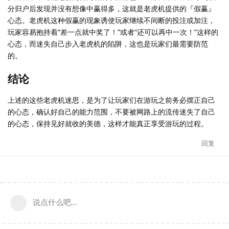
分归户后发现并没有想像中赢得多，这就是老虎机提供的『假赢』
心态。老虎机这种假赢的现象诱使玩家继续不间断的投注或加注，
玩家容易抱持着“差一点就中奖了！”或者“还可以再中一次！”这样的
心态，而迷失自己步入老虎机的陷阱，这也是玩家们最需要防范
的。
结论
上述的这些老虎机迷思，是为了让玩家们在游玩之前务必摆正自己
的心态，确认好自己的能力范围，不要被网路上的流传迷失了自己
的心态，保持见好就收的美德，这样才能真正享受游玩的过程。
回复
说点什么吧...