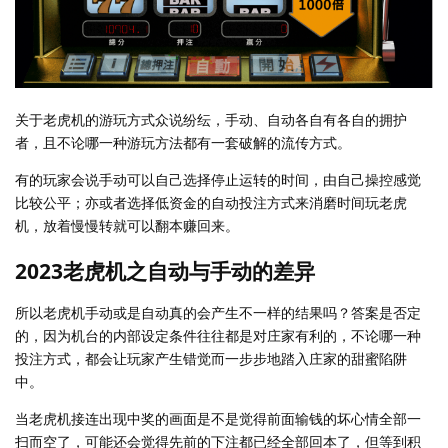
关于老虎机的游玩方式众说纷纭，手动、自动各自有各自的拥护
者，且不论哪一种游玩方法都有一套破解的流传方式。
有的玩家会说手动可以自己选择停止运转的时间，由自己操控感觉
比较公平；亦或者选择低资金的自动投注方式来消磨时间玩老虎
机，放着慢慢转就可以翻本赚回来。
2023老虎机之自动与手动的差异
所以老虎机手动或是自动真的会产生不一样的结果吗？答案是否定
的，因为机台的内部设定条件往往都是对庄家有利的，不论哪一种
投注方式，都会让玩家产生错觉而一步步地踏入庄家的甜蜜陷阱
中。
当老虎机接连出现中奖的画面是不是觉得前面输钱的坏心情全部一
扫而空了，可能还会觉得先前的下注都已经全部回本了，但等到积