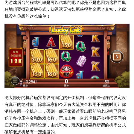
为游戏后台的程式机率是可以估算的吧？你是不是也因为这样而疯
狂地想要找到破解公式，却迟迟无法如愿获得奖金呢？其实，老虎
机没有你想的这么简单！
绝大部分的机台确实都设有固定的开奖机制，但这些程序的设定没
有真正的绝对值，除非玩家们今天有大笔资金和用不完的时间让你
消耗在同一个机台上，否则一般玩家很难看出眼前的老虎机已经累
积了多少压注金和游戏次数，再加上每一台老虎机还会根据不同的
庄家做细部的调整设定，由此可知，玩家们想要靠所谓的机率公式
破解老虎机是有一定难度的。