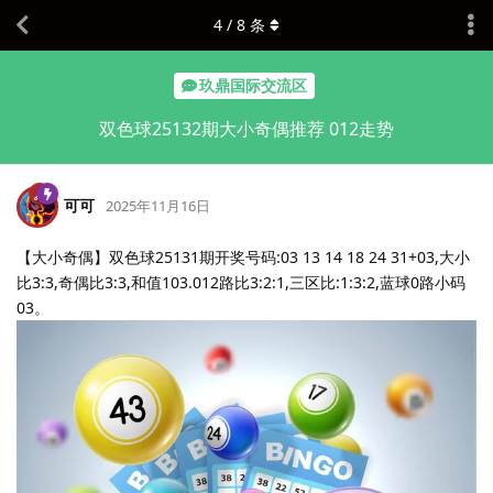
4
/
8
条
玖鼎国际交流区
双色球25132期大小奇偶推荐 012走势
可可
2025年11月16日
【大小奇偶】双色球25131期开奖号码:03 13 14 18 24 31+03,大小
比3:3,奇偶比3:3,和值103.012路比3:2:1,三区比:1:3:2,蓝球0路小码
03。