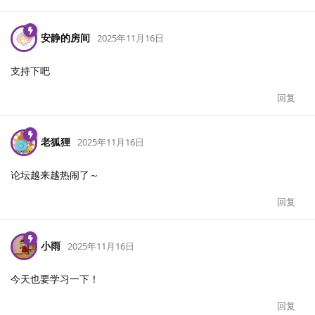
安静的房间
2025年11月16日
支持下吧
回复
老狐狸
2025年11月16日
论坛越来越热闹了～
回复
小雨
2025年11月16日
今天也要学习一下！
回复