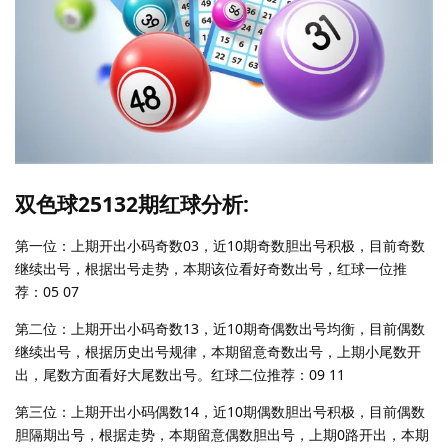
双色球25132期红球分析:
第一位：上期开出小码奇数03，近10期奇数胆出号积极，目前奇数
继续出号，根据出号走势，本期该位看好奇数出号，红球一位推
荐：05 07
第二位：上期开出小码奇数13，近10期奇偶数出号均衡，目前偶数
继续出号，根据历史出号规律，本期留意奇数出号，上期小尾数开
出，尾数方面看好大尾数出号。红球二位推荐：09 11
第三位：上期开出小码偶数14，近10期偶数胆出号积极，目前偶数
胆隔期出号，根据走势，本期留意偶数胆出号，上期0路开出，本期