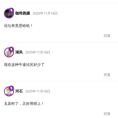
咖啡跑腿
2025年11月16日
论坛有意思哈哈！
回复
湖风
2025年11月16日
现在这种牛逼社区好少了
回复
河石
2025年11月16日
太及时了，正好用得上！
回复