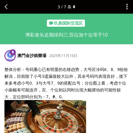
3
/
7
条
玖鼎国际交流区
博彩老头近期排列三:百位加个位等于10
澳門金沙娛樂場
2025年11月16日
整体分析：号码重心已有明显的右移趋势，大号区冷码6、8、9纷纷
解冻，目前除了小号3遗漏值较大以外，其余号码均表现良好，接下
来多考虑小号0、3与大号7、9的搭配出号；分位图上看，考虑十位
小振幅有可能连开，百、个位则以同时出现大幅摆动的可能性较
大，定位胆码分别为：7
、
9
、
0。