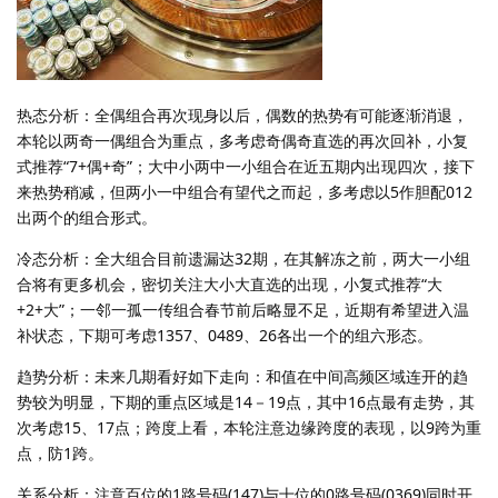
热态分析：全偶组合再次现身以后，偶数的热势有可能逐渐消退，
本轮以两奇一偶组合为重点，多考虑奇偶奇直选的再次回补，小复
式推荐“7+偶+奇”；大中小两中一小组合在近五期内出现四次，接下
来热势稍减，但两小一中组合有望代之而起，多考虑以5作胆配012
出两个的组合形式。
冷态分析：全大组合目前遗漏达32期，在其解冻之前，两大一小组
合将有更多机会，密切关注大小大直选的出现，小复式推荐“大
+2+大”；一邻一孤一传组合春节前后略显不足，近期有希望进入温
补状态，下期可考虑1357、0489、26各出一个的组六形态。
趋势分析：未来几期看好如下走向：和值在中间高频区域连开的趋
势较为明显，下期的重点区域是14－19点，其中16点最有走势，其
次考虑15、17点；跨度上看，本轮注意边缘跨度的表现，以9跨为重
点，防1跨。
关系分析：注意百位的1路号码(147)与十位的0路号码(0369)同时开