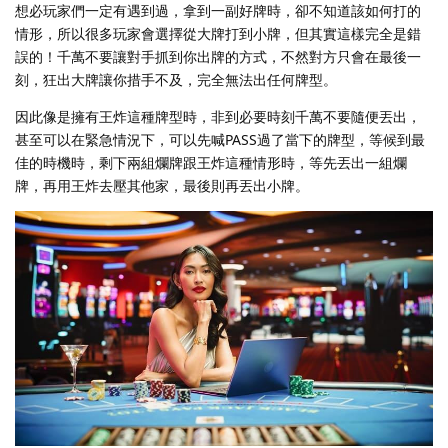
想必玩家們一定有遇到過，拿到一副好牌時，卻不知道該如何打的
情形，所以很多玩家會選擇從大牌打到小牌，但其實這樣完全是錯
誤的！千萬不要讓對手抓到你出牌的方式，不然對方只會在最後一
刻，狂出大牌讓你措手不及，完全無法出任何牌型。
因此像是擁有王炸這種牌型時，非到必要時刻千萬不要隨便丟出，
甚至可以在緊急情況下，可以先喊PASS過了當下的牌型，等候到最
佳的時機時，剩下兩組爛牌跟王炸這種情形時，等先丟出一組爛
牌，再用王炸去壓其他家，最後則再丟出小牌。