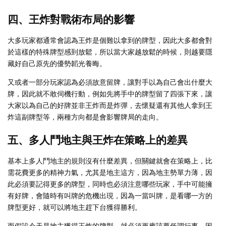
四、王炸對戰術布局的影響
大多玩家都通常會認為王炸是個難以拿到的牌型，因此大多都會對
於這樣的特殊牌型感到放鬆，所以當大家越放鬆的時候，則越要隱
藏好自己原先的優勢韜光養晦。
又或者一部分玩家認為必須故意留牌，讓對手以為自己會出什麼大
牌，因此就不敢伺機行動，例如先將手中的牌型留了四張下來，讓
大家以為自己的好牌並非王炸而是炸彈，去懷疑還有其他人拿到王
炸這副牌型等，兩種方向都是會影響牌局的走向。
五、多人鬥地主與王炸在策略上的差異
基本上多人鬥地主的規則沒有什麼差異，但關鍵就會在策略上，比
需花費更多的精神力氣，尤其是地主這方，因為地主勢單力薄，因
此必須要記得更多的牌型，同時也必須注意哪些玩家，手中可能擁
有好牌，會隨時有叫牌的危機出現，因為一當叫牌，是看哪一方的
牌型更好，就可以將地主趕下台獲得勝利。
而假設今天是地主獲得王炸的牌型，就必須更應該要低調行事，因