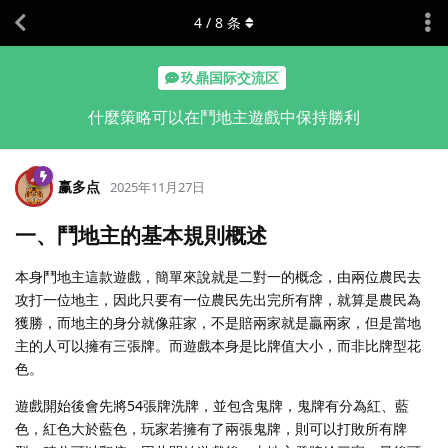
4
/
8
条
玖鼎国际交流区
什麼策略可以在鬥地主遊戲中保持勝利
赢多点
2025年11月27日
一、鬥地主的基本規則概述
本身鬥地主這款遊戲，簡單來說就是二對一的概念，由兩位農民去
攻打一位地主，因此只要有一位農民先出完所有牌，就算是農民為
獲勝，而地主的身分就像莊家，不是賠兩家就是贏兩家，但是當地
主的人可以擁有三張牌。而遊戲本身是比牌值大小，而非比牌型花
色。
遊戲開始後會先將54張牌洗牌，並包含鬼牌，鬼牌有分為紅、藍
色，紅色大於藍色，玩家若擁有了兩張鬼牌，則可以打敗所有牌