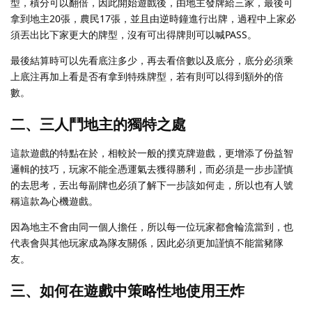
型，積分可以翻倍，因此開始遊戲後，由地主發牌給三家，最後可
拿到地主20張，農民17張，並且由逆時鐘進行出牌，過程中上家必
須丟出比下家更大的牌型，沒有可出得牌則可以喊PASS。
最後結算時可以先看底注多少，再去看倍數以及底分，底分必須乘
上底注再加上看是否有拿到特殊牌型，若有則可以得到額外的倍
數。
二、三人鬥地主的獨特之處
這款遊戲的特點在於，相較於一般的撲克牌遊戲，更增添了份益智
邏輯的技巧，玩家不能全憑運氣去獲得勝利，而必須是一步步謹慎
的去思考，丟出每副牌也必須了解下一步該如何走，所以也有人號
稱這款為心機遊戲。
因為地主不會由同一個人擔任，所以每一位玩家都會輪流當到，也
代表會與其他玩家成為隊友關係，因此必須更加謹慎不能當豬隊
友。
三、如何在遊戲中策略性地使用王炸