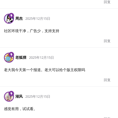
回复
周杰
2025年12月15日
社区环境干净，广告少，支持支持
回复
老狐狸
2025年12月15日
老大我今天第一个报道。老大可以给个版主权限吗
回复
湖风
2025年12月15日
感觉有用，试试看。