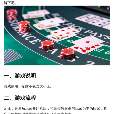
解下吧。
一、游戏说明
游戏使用一副牌不包含大小王。
二、游戏流程
定庄：开局后玩家开始抢庄，抢庄倍数最高的玩家为本局庄家，抢