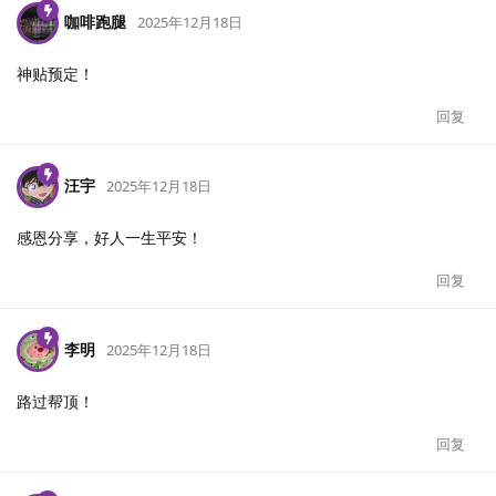
咖啡跑腿
2025年12月18日
神贴预定！
回复
汪宇
2025年12月18日
感恩分享，好人一生平安！
回复
李明
2025年12月18日
路过帮顶！
回复