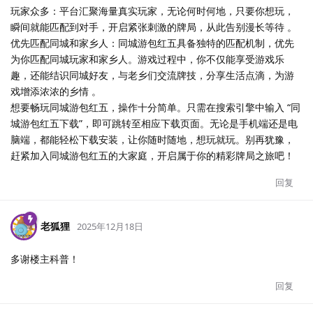
玩家众多：平台汇聚海量真实玩家，无论何时何地，只要你想玩，
瞬间就能匹配到对手，开启紧张刺激的牌局，从此告别漫长等待 。
优先匹配同城和家乡人：同城游包红五具备独特的匹配机制，优先
为你匹配同城玩家和家乡人。游戏过程中，你不仅能享受游戏乐
趣，还能结识同城好友，与老乡们交流牌技，分享生活点滴，为游
戏增添浓浓的乡情 。
想要畅玩同城游包红五，操作十分简单。只需在搜索引擎中输入 “同
城游包红五下载”，即可跳转至相应下载页面。无论是手机端还是电
脑端，都能轻松下载安装，让你随时随地，想玩就玩。别再犹豫，
赶紧加入同城游包红五的大家庭，开启属于你的精彩牌局之旅吧！
回复
老狐狸
2025年12月18日
多谢楼主科普！
回复