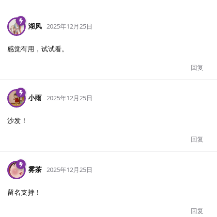
湖风
2025年12月25日
感觉有用，试试看。
回复
小雨
2025年12月25日
沙发！
回复
雾茶
2025年12月25日
留名支持！
回复