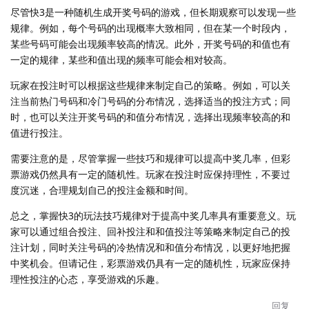
尽管快3是一种随机生成开奖号码的游戏，但长期观察可以发现一些
规律。例如，每个号码的出现概率大致相同，但在某一个时段内，
某些号码可能会出现频率较高的情况。此外，开奖号码的和值也有
一定的规律，某些和值出现的频率可能会相对较高。
玩家在投注时可以根据这些规律来制定自己的策略。例如，可以关
注当前热门号码和冷门号码的分布情况，选择适当的投注方式；同
时，也可以关注开奖号码的和值分布情况，选择出现频率较高的和
值进行投注。
需要注意的是，尽管掌握一些技巧和规律可以提高中奖几率，但彩
票游戏仍然具有一定的随机性。玩家在投注时应保持理性，不要过
度沉迷，合理规划自己的投注金额和时间。
总之，掌握快3的玩法技巧规律对于提高中奖几率具有重要意义。玩
家可以通过组合投注、回补投注和和值投注等策略来制定自己的投
注计划，同时关注号码的冷热情况和和值分布情况，以更好地把握
中奖机会。但请记住，彩票游戏仍具有一定的随机性，玩家应保持
理性投注的心态，享受游戏的乐趣。
回复