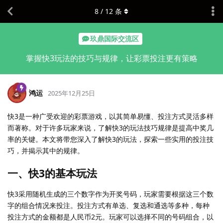
8
/
12
条
玖鼎国际交流区
掌握快3玩法的技巧与规律，让彩票投注更有策略
鸿运
2025年12月25日
快3是一种广受欢迎的彩票游戏，以其简单易懂、投注方式灵活多样
而著称。对于许多玩家来说，了解快3的玩法技巧规律是提高中奖几
率的关键。本文将带您深入了解快3的玩法，探索一些实用的投注技
巧，并揭示其中的规律。
一、快3的基本玩法
快3采用随机生成的三个数字作为开奖号码，玩家需要根据这三个数
字的组合情况来投注。投注方式有单选、复选和通选等多种，每种
投注方式的金额都是人民币2元。玩家可以选择不同的号码组合，以