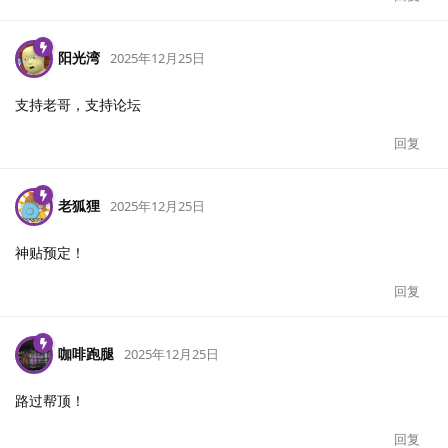
阳光湾
2025年12月25日
支持老哥，支持论坛
回复
老狐狸
2025年12月25日
神贴预定！
回复
咖啡跑腿
2025年12月25日
路过帮顶！
回复