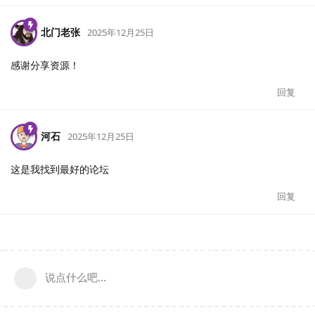
北门老张
2025年12月25日
感谢分享资源！
回复
河石
2025年12月25日
这是我找到最好的论坛
回复
说点什么吧...