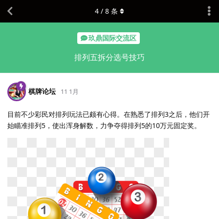
4
/
8
条
玖鼎国际交流区
排列五拆分选号技巧
棋牌论坛
11 1月
目前不少彩民对排列玩法已颇有心得。在熟悉了排列3之后，他们开
始瞄准排列5，使出浑身解数，力争夺得排列5的10万元固定奖。