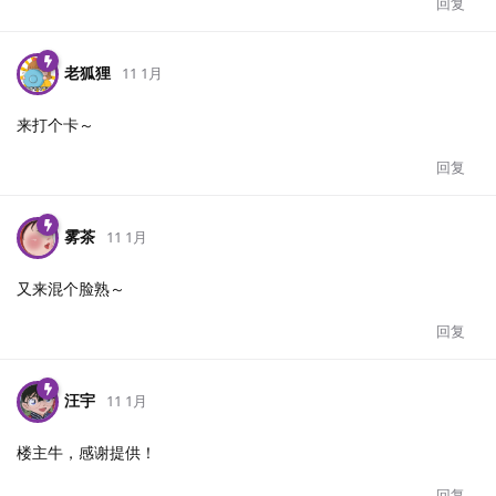
回复
老狐狸
11 1月
来打个卡～
回复
雾茶
11 1月
又来混个脸熟～
回复
汪宇
11 1月
楼主牛，感谢提供！
回复