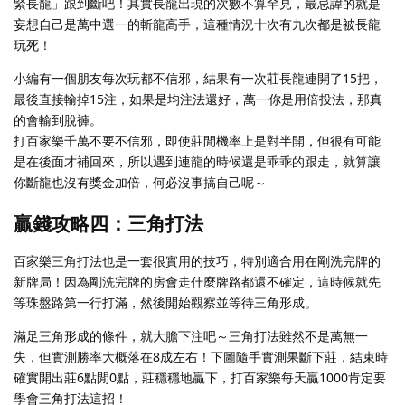
緊長龍」跟到斷吧！其實長龍出現的次數不算罕見，最忌諱的就是
妄想自己是萬中選一的斬龍高手，這種情況十次有九次都是被長龍
玩死！
小編有一個朋友每次玩都不信邪，結果有一次莊長龍連開了15把，
最後直接輸掉15注，如果是均注法還好，萬一你是用倍投法，那真
的會輸到脫褲。
打百家樂千萬不要不信邪，即使莊閒機率上是對半開，但很有可能
是在後面才補回來，所以遇到連龍的時候還是乖乖的跟走，就算讓
你斷龍也沒有獎金加倍，何必沒事搞自己呢～
贏錢攻略四：三角打法
百家樂三角打法也是一套很實用的技巧，特別適合用在剛洗完牌的
新牌局！因為剛洗完牌的房會走什麼牌路都還不確定，這時候就先
等珠盤路第一行打滿，然後開始觀察並等待三角形成。
滿足三角形成的條件，就大膽下注吧～三角打法雖然不是萬無一
失，但實測勝率大概落在8成左右！下圖隨手實測果斷下莊，結束時
確實開出莊6點閒0點，莊穩穩地贏下，打百家樂每天贏1000肯定要
學會三角打法這招！