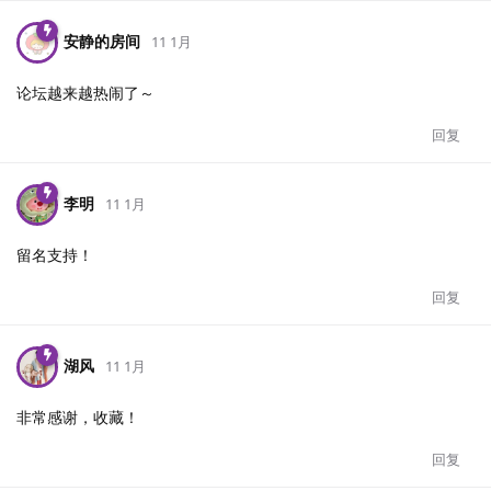
安静的房间
11 1月
论坛越来越热闹了～
回复
李明
11 1月
留名支持！
回复
湖风
11 1月
非常感谢，收藏！
回复