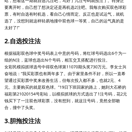
站，想着这一期就自选几注吧，写好了几注号码就投注了。转身正
要离开时，自己想了想决定还是再机选2注吧。我每次购买双色球彩
票，有时自选有时机选，看自己心情而定。反正也是试运气，就机
选了，没想到就这样轻易地撞中双色球一等奖，自己的运气真的是
太好了!”
2.自选投注法
根据福彩双色球中奖号码表上中意的号码，将红球号码选出6个为一
组的N注，蓝球也选出N个号码，相互交叉搭配进行投注。
女彩民模拟抓球选号中得双色球第11070期头奖730万元。李女士兴
奋地说：“我买彩票也有两年多了。由于家里条件不好，所以一直希
望通过买彩票中奖来改善生活，但每次投入都不多，也就2元、4
元。主要购买的就是双色球。”19日下班回家的路上，她到大石桥的
福彩第21020154号彩站，以模拟抓球的方式选出了1注号码，花2元
钱买下了一注双色球彩票，没有想到，就这注号码，竟然全部吻
合，撞中了头奖。
3.胆拖投注法