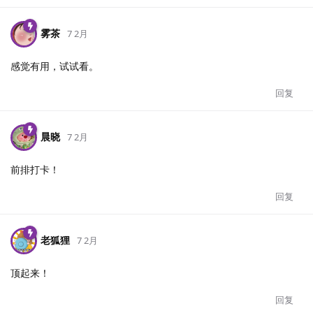
雾茶
7 2月
感觉有用，试试看。
回复
晨晓
7 2月
前排打卡！
回复
老狐狸
7 2月
顶起来！
回复