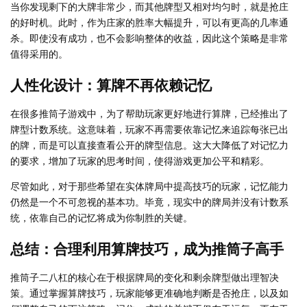
当你发现剩下的大牌非常少，而其他牌型又相对均匀时，就是抢庄
的好时机。此时，作为庄家的胜率大幅提升，可以有更高的几率通
杀。即使没有成功，也不会影响整体的收益，因此这个策略是非常
值得采用的。
人性化设计：算牌不再依赖记忆
在很多推筒子游戏中，为了帮助玩家更好地进行算牌，已经推出了
牌型计数系统。这意味着，玩家不再需要依靠记忆来追踪每张已出
的牌，而是可以直接查看公开的牌型信息。这大大降低了对记忆力
的要求，增加了玩家的思考时间，使得游戏更加公平和精彩。
尽管如此，对于那些希望在实体牌局中提高技巧的玩家，记忆能力
仍然是一个不可忽视的基本功。毕竟，现实中的牌局并没有计数系
统，依靠自己的记忆将成为你制胜的关键。
总结：合理利用算牌技巧，成为推筒子高手
推筒子二八杠的核心在于根据牌局的变化和剩余牌型做出理智决
策。通过掌握算牌技巧，玩家能够更准确地判断是否抢庄，以及如