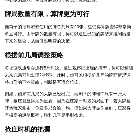
牌局数量有限，算牌更为可行
推筒子的每局游戏使用的牌总共只有40张，这使得算牌变得非常简
单且可行。由于牌的数量有限，你可以通过已知的牌型来推测出接
下来的组合，从而做出明智的决策。
根据前几局调整策略
每场游戏通常会进行5局对决。通过观察已出现的牌型，你可以预测
未来几局可能出现的牌型。此时，你可以根据前几局的牌面情况调
整自己的下注策略，判断是否适合抢庄。
例如，如果前几局的大牌已经出完，而剩下的牌堆中只有一张大
牌，抢庄就显得尤为重要。因为在庄家一对多的局面下，若大牌被
其他玩家拿走，你最多只会输一局。但如果大牌被你拿到，庄家将
有极高的通杀概率，胜利几乎是手到擒来。
抢庄时机的把握