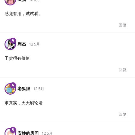
感觉有用，试试看。
回复
周杰
12 5月
干货很有价值
回复
老狐狸
12 5月
求真实，天天刷论坛
回复
安静的房间
12 5月