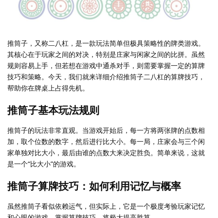
推筒子，又称二八杠，是一款玩法简单但极具策略性的牌类游戏。
其核心在于玩家之间的对决，特别是庄家与闲家之间的比拼。虽然
规则容易上手，但若想在游戏中通杀对手，则需要掌握一定的算牌
技巧和策略。今天，我们就来详细介绍推筒子二八杠的算牌技巧，
帮助你在牌桌上占得先机。
推筒子基本玩法规则
推筒子的玩法非常直观。当游戏开始后，每一方将两张牌的点数相
加，取个位数的数字，然后进行比大小。每一局，庄家会与三个闲
家单独对比大小，最后由谁的点数大来决定胜负。简单来说，这就
是一个“比大小”的游戏。
推筒子算牌技巧：如何利用记忆与概率
虽然推筒子看似依赖运气，但实际上，它是一个极度考验玩家记忆
和心眼的游戏。掌握算牌技巧，将极大提高胜算。