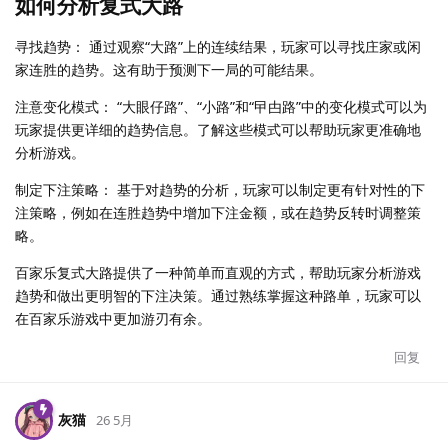
如何分析复式大路
寻找趋势： 通过观察“大路”上的连续结果，玩家可以寻找庄家或闲
家连胜的趋势。这有助于预测下一局的可能结果。
注意变化模式： “大眼仔路”、“小路”和“曱甴路”中的变化模式可以为
玩家提供更详细的趋势信息。了解这些模式可以帮助玩家更准确地
分析游戏。
制定下注策略： 基于对趋势的分析，玩家可以制定更有针对性的下
注策略，例如在连胜趋势中增加下注金额，或在趋势反转时调整策
略。
百家乐复式大路提供了一种简单而直观的方式，帮助玩家分析游戏
趋势和做出更明智的下注决策。通过熟练掌握这种路单，玩家可以
在百家乐游戏中更加游刃有余。
回复
灰猫
26 5月