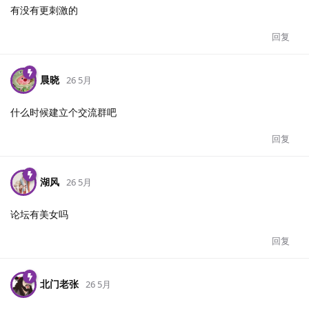
有没有更刺激的
回复
晨晓
26 5月
什么时候建立个交流群吧
回复
湖风
26 5月
论坛有美女吗
回复
北门老张
26 5月