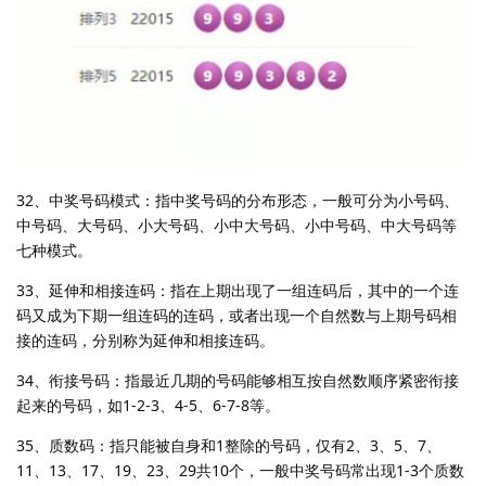
32、中奖号码模式：指中奖号码的分布形态，一般可分为小号码、
中号码、大号码、小大号码、小中大号码、小中号码、中大号码等
七种模式。
33、延伸和相接连码：指在上期出现了一组连码后，其中的一个连
码又成为下期一组连码的连码，或者出现一个自然数与上期号码相
接的连码，分别称为延伸和相接连码。
34、衔接号码：指最近几期的号码能够相互按自然数顺序紧密衔接
起来的号码，如1-2-3、4-5、6-7-8等。
35、质数码：指只能被自身和1整除的号码，仅有2、3、5、7、
11、13、17、19、23、29共10个，一般中奖号码常出现1-3个质数